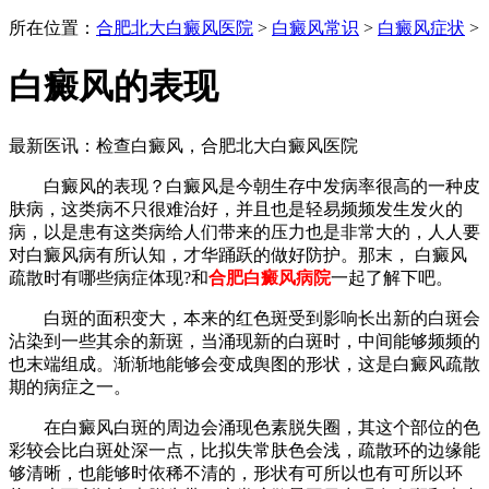
所在位置：
合肥北大白癜风医院
>
白癜风常识
>
白癜风症状
>
白癜风的表现
最新医讯：检查白癜风，合肥北大白癜风医院
白癜风的表现？白癜风是今朝生存中发病率很高的一种皮
肤病，这类病不只很难治好，并且也是轻易频频发生发火的
病，以是患有这类病给人们带来的压力也是非常大的，人人要
对白癜风病有所认知，才华踊跃的做好防护。那末， 白癜风
疏散时有哪些病症体现?和
合肥白癜风病院
一起了解下吧。
白斑的面积变大，本来的红色斑受到影响长出新的白斑会
沾染到一些其余的新斑，当涌现新的白斑时，中间能够频频的
也末端组成。渐渐地能够会变成舆图的形状，这是白癜风疏散
期的病症之一。
在白癜风白斑的周边会涌现色素脱失圈，其这个部位的色
彩较会比白斑处深一点，比拟失常肤色会浅，疏散环的边缘能
够清晰，也能够时依稀不清的，形状有可所以也有可所以环